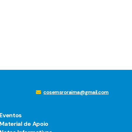
cosemsroraima@gmail.com
Eventos
Material de Apoio