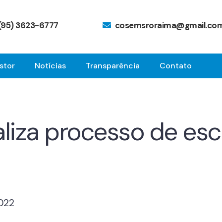
(95) 3623-6777
cosemsroraima@gmail.co
stor
Notícias
Transparência
Contato
iza processo de esc
2022