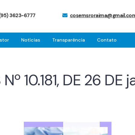
(95) 3623-6777
cosemsroraima@gmail.co
stor
Notícias
Transparência
Contato
Nº 10.181, DE 26 DE 
6