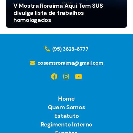
V Mostra Roraima Aqui Tem SUS
divulga lista de trabalhos
homologados
(95) 3623-6777
cosemsroraima@gmail.com
Home
Quem Somos
Estatuto
Regimento Interno